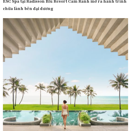
ESC Spa tại Radisson Blu Resort Cam Ranh mở ra hành trình
chữa lành bên đại dương