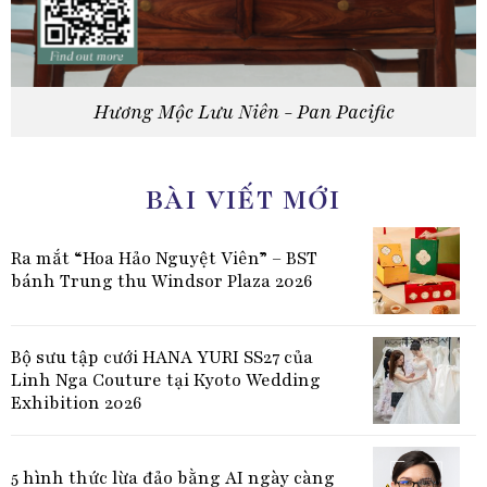
Hương Mộc Lưu Niên - Pan Pacific
BÀI VIẾT MỚI
Ra mắt “Hoa Hảo Nguyệt Viên” – BST
bánh Trung thu Windsor Plaza 2026
Bộ sưu tập cưới HANA YURI SS27 của
Linh Nga Couture tại Kyoto Wedding
Exhibition 2026
5 hình thức lừa đảo bằng AI ngày càng