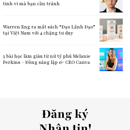
tinh vi mà bạn cần tránh
Warren Eng ra mắt sách “Đạo Lãnh Đạo”
tại Việt Nam với 4 chặng tư duy
5 bài học làm giàu từ nữ tỷ phú Melanie
Perkins – Đồng sáng lập & CEO Canva
Đăng ký
Nhận tin!