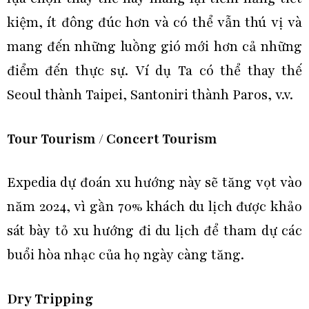
kiệm, ít đông đúc hơn và có thể vẫn thú vị và
mang đến những luồng gió mới hơn cả những
điểm đến thực sự. Ví dụ Ta có thể thay thế
Seoul thành Taipei, Santoniri thành Paros, v.v.
Tour Tourism / Concert Tourism
Expedia dự đoán xu hướng này sẽ tăng vọt vào
năm 2024, vì gần 70% khách du lịch được khảo
sát bày tỏ xu hướng đi du lịch để tham dự các
buổi hòa nhạc của họ ngày càng tăng.
Dry Tripping