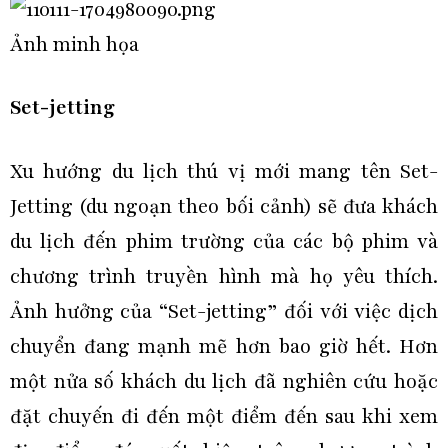
Ảnh minh họa
Set-jetting
Xu hướng du lịch thú vị mới mang tên Set-
Jetting (du ngoạn theo bối cảnh) sẽ đưa khách
du lịch đến phim trường của các bộ phim và
chương trình truyền hình mà họ yêu thích.
Ảnh hưởng của “Set-jetting” đối với việc dịch
chuyển đang mạnh mẽ hơn bao giờ hết. Hơn
một nửa số khách du lịch đã nghiên cứu hoặc
đặt chuyến đi đến một điểm đến sau khi xem