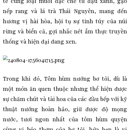
tế cùng loại muối đặc chế từ đậu xanh, gạo
nếp rang và lá trà Thái Nguyên, mang đến
hương vị hài hòa, hội tụ sự tinh túy của núi
rừng và biển cả, gợi nhắc nét ẩm thực truyền
thống và hiện đại đang xen.
Trong khi đó, Tôm hùm nướng bơ tỏi, dù là
một món ăn quen thuộc nhưng thể hiện được
sự chăm chút và tài hoa của các đầu bếp với kỹ
thuật nướng hoàn hảo, giữ được độ mọng
nước, tươi ngon nhất của tôm hùm quyện
cùng vị béo thơm của bơ tỏi, hứa hẹn là vị