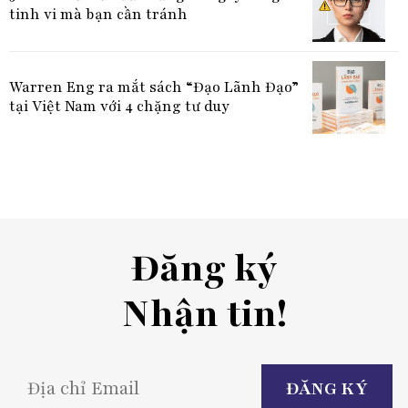
tinh vi mà bạn cần tránh
Warren Eng ra mắt sách “Đạo Lãnh Đạo”
tại Việt Nam với 4 chặng tư duy
Đăng ký
Nhận tin!
P
l