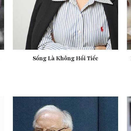
h
Sống Là Không Hối Tiếc