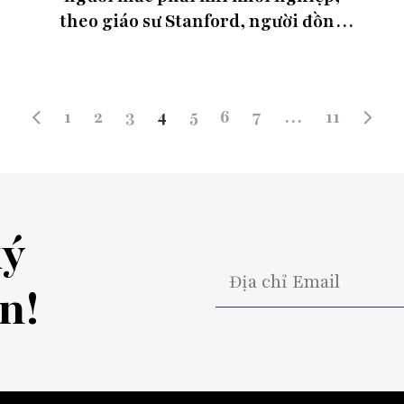
theo giáo sư Stanford, người đồng
sáng lập 4 công ty khởi nghiệp
1
2
3
4
5
6
7
…
11
ký
n!