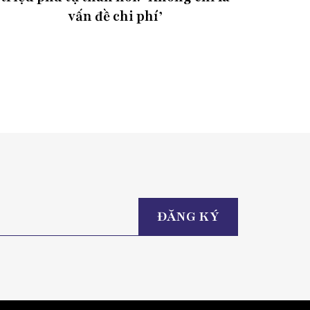
vấn đề chi phí’
Please
leave
this
field
empty.