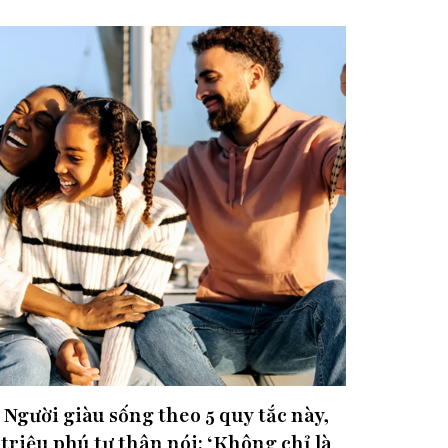
Người giàu sống theo 5 quy tắc này,
triệu phú tự thân nói: ‘Không chỉ là