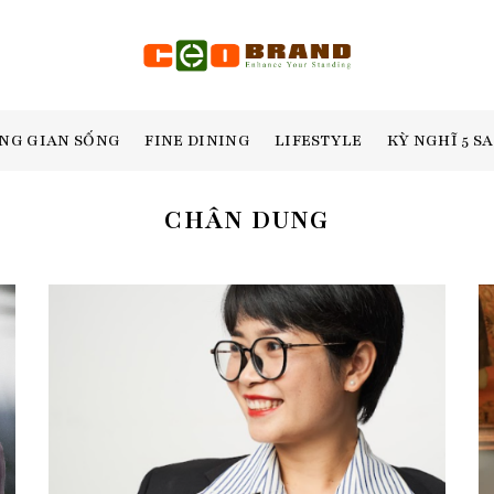
NG GIAN SỐNG
FINE DINING
LIFESTYLE
KỲ NGHĨ 5 S
CHÂN DUNG