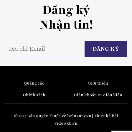
Đăng ký
Nhận tin!
P
l
t
fi
e
Quảng cáo
Giới thiệu
Chính sách
Điều khoản & điều kiện
© 2025 Bản quyền thuôc về beluxury.vn | Thiết kế bởi
vidoweb.vn