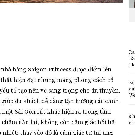
Ra
BS
Pl
n nhà hàng Saigon Princess được điểm lên
ội thất hiện đại nhưng mang phong cách cổ
Bộ
củ
yếu tố tạo nên vẻ sang trọng cho du thuyền.
We
 giúp du khách dễ dàng tận hưởng các cảnh
à một Sài Gòn rất khác hiện ra trong tầm
5 
chậm dần lại, không còn cảm giác hối hả
cà
 nhiệt; thay vào đó là cảm giác tự tại ung