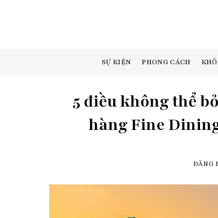
Skip
to
content
SỰ KIỆN
PHONG CÁCH
KHÔ
5 điều không thể b
hàng Fine Dining
ĐĂNG