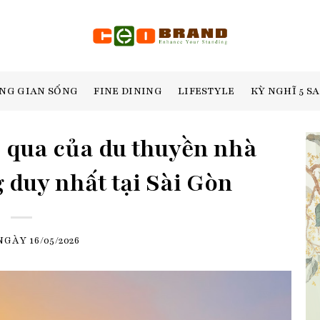
NG GIAN SỐNG
FINE DINING
LIFESTYLE
KỲ NGHĨ 5 S
ỏ qua của du thuyền nhà
 duy nhất tại Sài Gòn
 NGÀY
16/05/2026