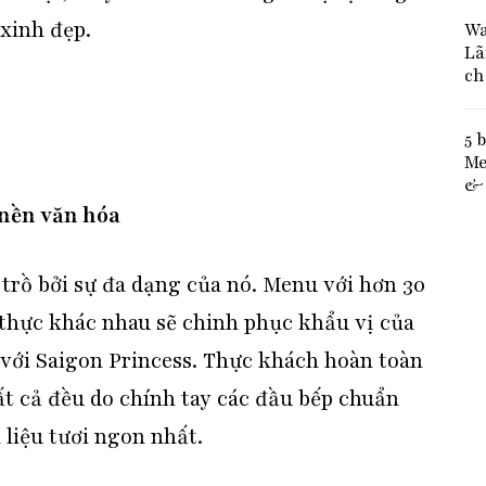
 xinh đẹp.
Wa
Lã
ch
5 
Me
& 
 nền văn hóa
trồ bởi sự đa dạng của nó. Menu với hơn 30
thực khác nhau sẽ chinh phục khẩu vị của
với Saigon Princess. Thực khách hoàn toàn
ất cả đều do chính tay các đầu bếp chuẩn
liệu tươi ngon nhất.