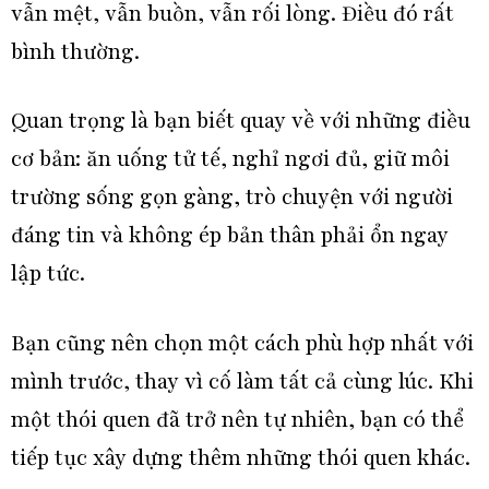
vẫn mệt, vẫn buồn, vẫn rối lòng. Điều đó rất
bình thường.
Quan trọng là bạn biết quay về với những điều
cơ bản: ăn uống tử tế, nghỉ ngơi đủ, giữ môi
trường sống gọn gàng, trò chuyện với người
đáng tin và không ép bản thân phải ổn ngay
lập tức.
Bạn cũng nên chọn một cách phù hợp nhất với
mình trước, thay vì cố làm tất cả cùng lúc. Khi
một thói quen đã trở nên tự nhiên, bạn có thể
tiếp tục xây dựng thêm những thói quen khác.