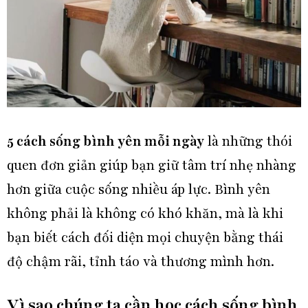
5 cách sống bình yên mỗi ngày
là những thói
quen đơn giản giúp bạn giữ tâm trí nhẹ nhàng
hơn giữa cuộc sống nhiều áp lực. Bình yên
không phải là không có khó khăn, mà là khi
bạn biết cách đối diện mọi chuyện bằng thái
độ chậm rãi, tỉnh táo và thương mình hơn.
Vì sao chúng ta cần học cách sống bình