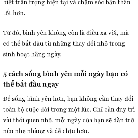
biết trân trọng hiện tại và chăm sóc bản thân
tốt hơn.
Từ đó, bình yên không còn là điều xa vời, mà
có thể bắt đầu từ những thay đổi nhỏ trong
sinh hoạt hằng ngày.
5 cách sống bình yên mỗi ngày bạn có
thể bắt đầu ngay
Để sống bình yên hơn, bạn không cần thay đổi
toàn bộ cuộc đời trong một lúc. Chỉ cần duy trì
vài thói quen nhỏ, mỗi ngày của bạn sẽ dần trở
nên nhẹ nhàng và dễ chịu hơn.