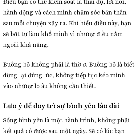
Điều bạn có thể kiểm soát là thái độ, lời nói,
hành động và cách mình chăm sóc bản thân
sau mỗi chuyện xảy ra. Khi hiểu điều này, bạn
sẽ bớt tự làm khổ mình vì những điều nằm
ngoài khả năng.
Buông bỏ không phải là thờ ơ. Buông bỏ là biết
dừng lại đúng lúc, không tiếp tục kéo mình
vào những lo âu không cần thiết.
Lưu ý để duy trì sự bình yên lâu dài
Sống bình yên là một hành trình, không phải
kết quả có được sau một ngày. Sẽ có lúc bạn