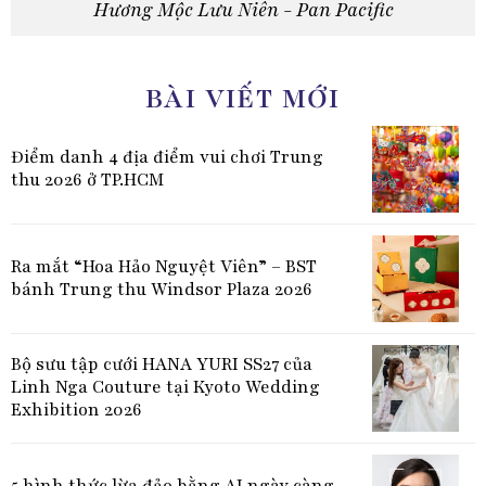
Hương Mộc Lưu Niên - Pan Pacific
BÀI VIẾT MỚI
Điểm danh 4 địa điểm vui chơi Trung
thu 2026 ở TP.HCM
Ra mắt “Hoa Hảo Nguyệt Viên” – BST
bánh Trung thu Windsor Plaza 2026
Bộ sưu tập cưới HANA YURI SS27 của
Linh Nga Couture tại Kyoto Wedding
Exhibition 2026
5 hình thức lừa đảo bằng AI ngày càng