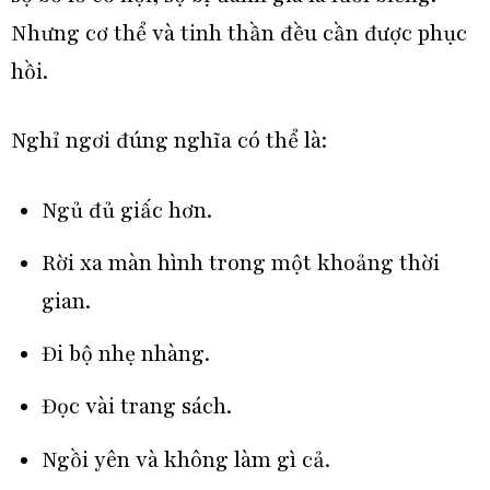
Nhưng cơ thể và tinh thần đều cần được phục
hồi.
Nghỉ ngơi đúng nghĩa có thể là:
Ngủ đủ giấc hơn.
Rời xa màn hình trong một khoảng thời
gian.
Đi bộ nhẹ nhàng.
Đọc vài trang sách.
Ngồi yên và không làm gì cả.