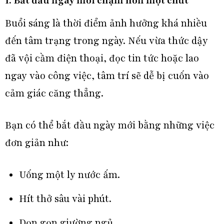
1. Bắt đầu ngày mới chậm hơn một chút
Buổi sáng là thời điểm ảnh hưởng khá nhiều
đến tâm trạng trong ngày. Nếu vừa thức dậy
đã vội cầm điện thoại, đọc tin tức hoặc lao
ngay vào công việc, tâm trí sẽ dễ bị cuốn vào
cảm giác căng thẳng.
Bạn có thể bắt đầu ngày mới bằng những việc
đơn giản như:
Uống một ly nước ấm.
Hít thở sâu vài phút.
Dọn gọn giường ngủ.