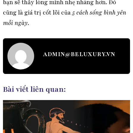
bạn sẽ thấy lòng mình nhẹ nhàng hơn. Đó
cũng là giá trị cốt lõi của
5 cách sống bình yên
mỗi ngày
.
ADMIN@BELUXURY.VN
Bài viết liên quan: