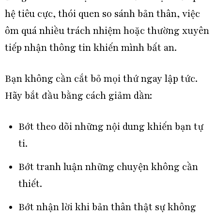
hệ tiêu cực, thói quen so sánh bản thân, việc
ôm quá nhiều trách nhiệm hoặc thường xuyên
tiếp nhận thông tin khiến mình bất an.
Bạn không cần cắt bỏ mọi thứ ngay lập tức.
Hãy bắt đầu bằng cách giảm dần:
Bớt theo dõi những nội dung khiến bạn tự
ti.
Bớt tranh luận những chuyện không cần
thiết.
Bớt nhận lời khi bản thân thật sự không