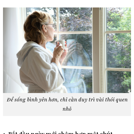
Để sống bình yên hơn, chỉ cần duy trì vài thói quen
nhỏ