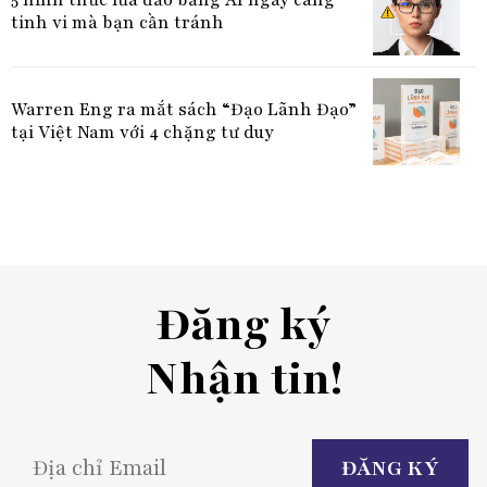
tinh vi mà bạn cần tránh
Warren Eng ra mắt sách “Đạo Lãnh Đạo”
tại Việt Nam với 4 chặng tư duy
Đăng ký
Nhận tin!
P