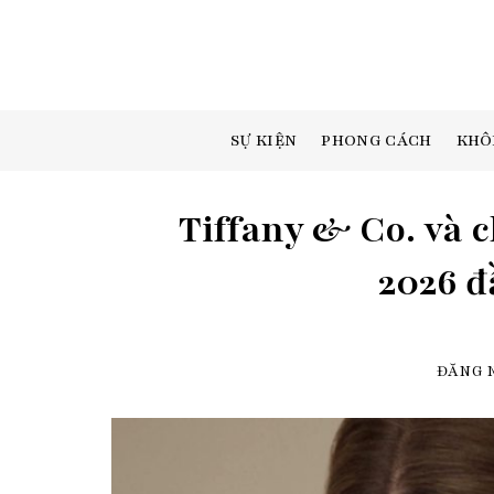
Skip
to
content
SỰ KIỆN
PHONG CÁCH
KHÔ
Tiffany & Co. và 
2026 đ
ĐĂNG 