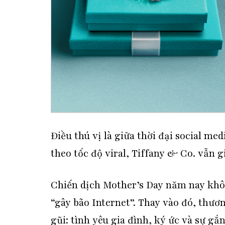
Điều thú vị là giữa thời đại social me
theo tốc độ viral, Tiffany & Co. vẫn g
Chiến dịch Mother’s Day năm nay khô
“gây bão Internet”. Thay vào đó, thư
gũi: tình yêu gia đình, ký ức và sự gắ