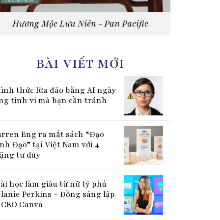
Hương Mộc Lưu Niên - Pan Pacific
BÀI VIẾT MỚI
hình thức lừa đảo bằng AI ngày
ng tinh vi mà bạn cần tránh
rren Eng ra mắt sách “Đạo
nh Đạo” tại Việt Nam với 4
ặng tư duy
bài học làm giàu từ nữ tỷ phú
lanie Perkins – Đồng sáng lập
CEO Canva