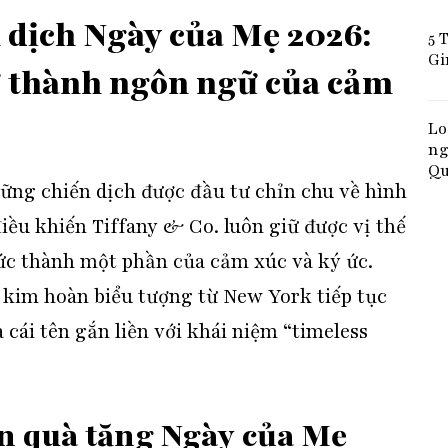
n dịch Ngày của Mẹ 2026:
5 
Gi
rở thành ngôn ngữ của cảm
Lo
ng
Qu
hững chiến dịch được đầu tư chỉn chu về hình
điều khiến
Tiffany & Co.
luôn giữ được vị thế
ức thành một phần của cảm xúc và ký ức.
à kim hoàn biểu tượng từ New York tiếp tục
 cái tên gắn liền với khái niệm “timeless
n quà tặng Ngày của Mẹ