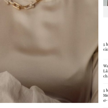
5 
cà
Wa
Lã
ch
5 
Me
& 