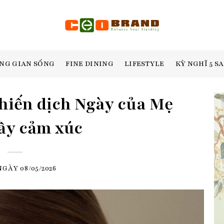
NG GIAN SỐNG
FINE DINING
LIFESTYLE
KỲ NGHĨ 5 S
chiến dịch Ngày của Mẹ
ầy cảm xúc
NGÀY
08/05/2026