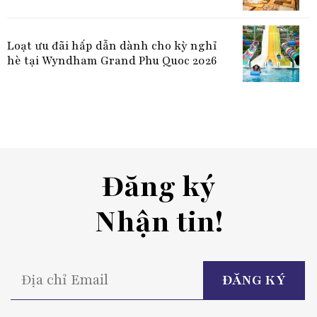
Loạt ưu đãi hấp dẫn dành cho kỳ nghỉ
hè tại Wyndham Grand Phu Quoc 2026
Đăng ký
Nhận tin!
P
l
t