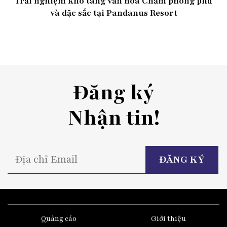
Trải nghiệm kho tàng văn hóa Chăm phong phú
và đặc sắc tại Pandanus Resort
Đăng ký
Nhận tin!
P
l
t
fi
e
Quảng cáo
Giới thiệu