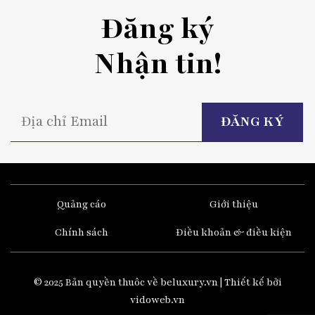
Đăng ký
Nhận tin!
P
l
t
fi
e
Quảng cáo
Giới thiệu
Chính sách
Điều khoản & điều kiện
© 2025 Bản quyền thuôc về beluxury.vn | Thiết kế bởi
vidoweb.vn