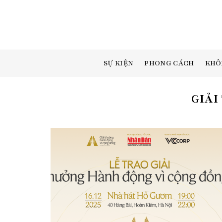
Skip
to
content
SỰ KIỆN
PHONG CÁCH
KHÔ
GIẢI