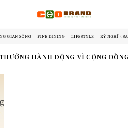
NG GIAN SỐNG
FINE DINING
LIFESTYLE
KỲ NGHĨ 5 S
 THƯỞNG HÀNH ĐỘNG VÌ CỘNG ĐỒNG