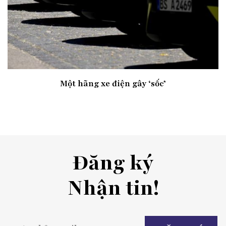
Một hãng xe điện gây ‘sốc’
Đăng ký
Nhận tin!
P