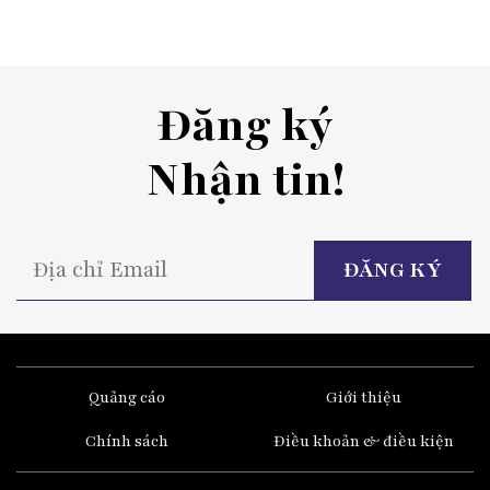
Đăng ký
Nhận tin!
P
l
t
fi
e
Quảng cáo
Giới thiệu
Chính sách
Điều khoản & điều kiện