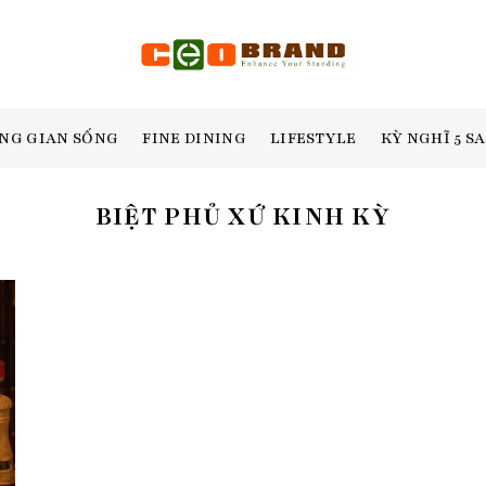
NG GIAN SỐNG
FINE DINING
LIFESTYLE
KỲ NGHĨ 5 S
BIỆT PHỦ XỨ KINH KỲ